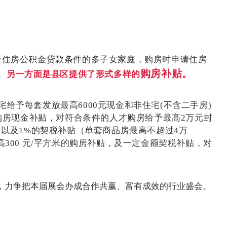
合住房公积金贷款条件的多子女家庭，购房时申请住房
购房补贴。
。
另一方面是县区提供了形式多样的
宅给予每套发放最高
6000
元现金和非住宅
(
不含二手房
)
购房现金补贴，对符合条件的人才购房给予最高
2
万元封
，以及
1%
的契税补贴（单套商品房最高不超过
4
万
高
300
元
/
平方米的购房补贴，及一定金额契税补贴，对
，力争把本届展会办成合作共赢、富有成效的行业盛会。