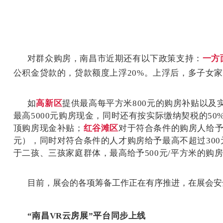
对群众购房，南昌市近期还有以下政策支持：
一方
公积金贷款的，贷款额度上浮
20%
。上浮后，多子女家
如
高新区
提供最高每平方米
800
元的购房补贴以及
最高
5000
元购房现金，同时还有按实际缴纳契税的
50
顶购房现金补贴；
红谷滩区
对于符合条件的购房人给
元），同时对符合条件的人才购房给予最高不超过
300
于二孩、三孩家庭群体，最高给予
500
元
/
平方米的购
目前，展会的各项筹备工作正在有序推进，在展会安
“
南昌
VR
云房展
”
平台同步上线