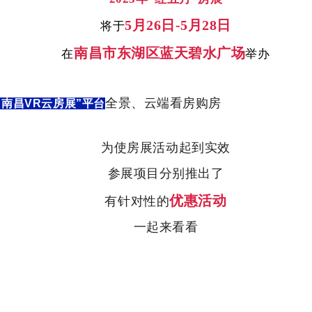
5
月
26
日
-5
月
28
日
将于
南昌市东湖区蓝天碧水广场
在
举办
全景、云端看房购房
“
南昌
VR
云房展
”
平台
为使房展活动起到实效
参展项目分别推出了
优惠活动
有针对性的
一起来看看