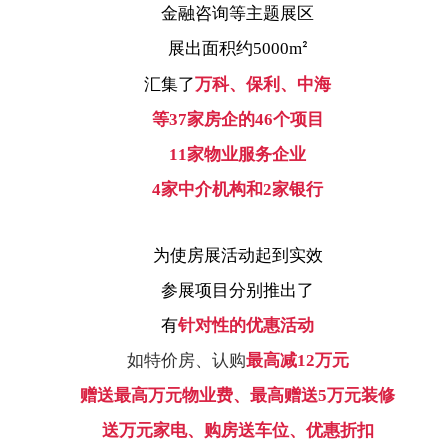
金融咨询等主题展区
展出面积约
5000m
²
汇集了
万科、保利、中海
等
37
家房企的
46
个项目
11
家物业服务企业
4
家中介机构和
2
家银行
为使房展活动起到实效
参展项目分别推出了
有
针对性的优惠活动
如特价房、认购
最高减
12
万元
赠送最高万元物业费、最高赠送
5
万元装修
送万元家电、购房送车位、优惠折扣