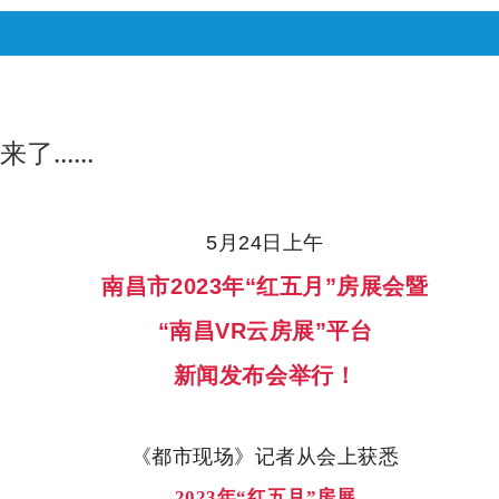
.....
5
月
24
日上午
南昌市
2023
年
“
红五月
”
房展会暨
“
南昌
VR
云房展
”
平台
新闻发布会举行！
《都市现场》记者从会上获悉
2023
年“红五月”房展