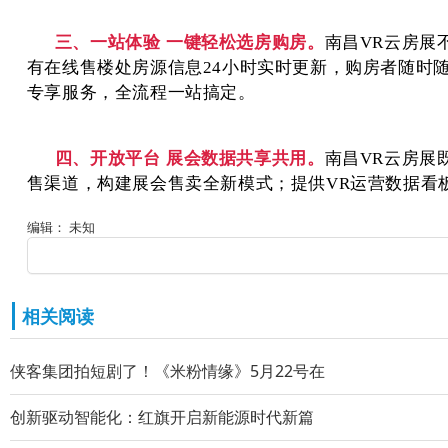
三、一站体验
一键轻松选房购房。
南昌
VR
云房展
有在线售楼处房源信息
24
小时实时更新，购房者随时
专享服务，全流程一站搞定。
四、开放平台
展会数据共享共用。
南昌
VR
云房展
售渠道，构建展会售卖全新模式；提供
VR
运营数据看
编辑： 未知
相关阅读
侠客集团拍短剧了！《米粉情缘》5月22号在
创新驱动智能化：红旗开启新能源时代新篇