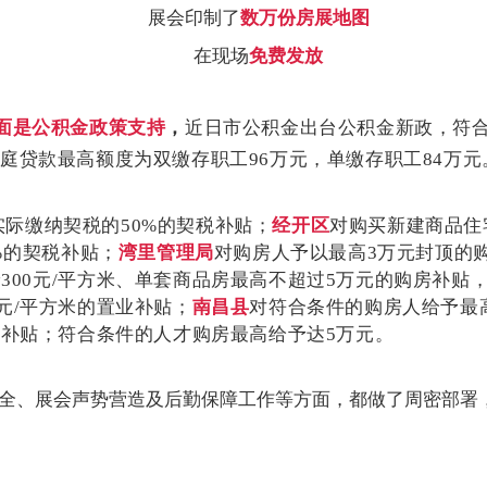
展会印制了
数万份房展地图
在现场
免费发放
面是公积金政策支持
，
近日市公积金出台公积金新政，符
庭贷款最高额度为双缴存职工
96
万元，单缴存职工
84
万元
实际缴纳契税的
50%
的契税补贴；
经开区
对购买新建商品住
%
的契税补贴；
湾里管理局
对购房人予以最高
3
万元封顶的
予
300
元
/
平方米、单套商品房最高不超过
5
万元的购房补贴
元
/
平方米的置业补贴；
南昌县
对符合条件的购房人给予最
房补贴；符合条件的人才购房最高给予达
5
万元。
全、展会声势营造及后勤保障工作等方面，都做了周密部署