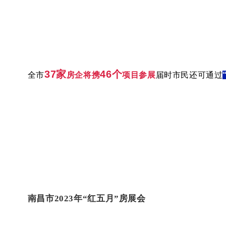
37
家
46
个
全市
房企将携
项目参展
届时市民还可通过
南昌市
2023
年
“
红五月
”
房展会